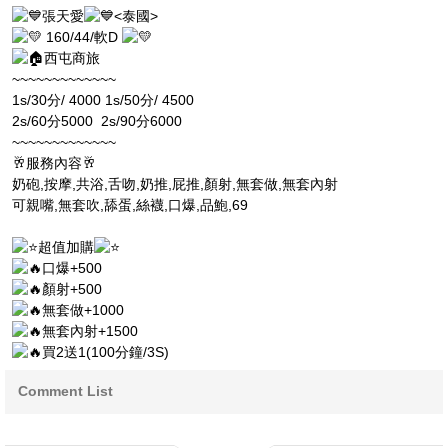
張天愛
<泰國>
160/44/軟D
西屯商旅
~~~~~~~~~~~~~
1s/30分/ 4000 1s/50分/ 4500
2s/60分5000 2s/90分6000
~~~~~~~~~~~~~
🥂服務內容🥂
奶砲,按摩,共浴,舌吻,奶推,屁推,顏射,無套做,無套內射
可親嘴,無套吹,舔蛋,絲襪,口爆,品鮑,69
超值加購
口爆+500
顏射+500
無套做+1000
無套內射+1500
買2送1(100分鐘/3S)
Comment List