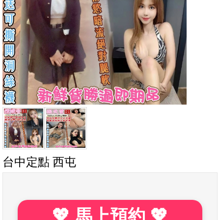
台中定點 西屯
💖 馬上預約 💖