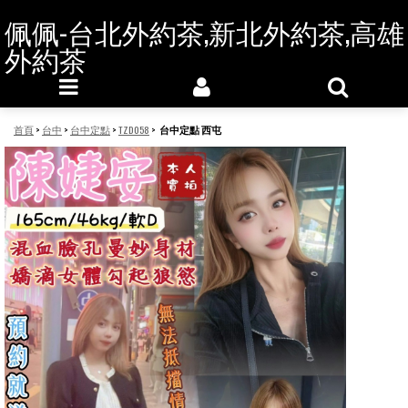
佩佩-台北外約茶,新北外約茶,高雄
外約茶
首頁
>
台中
>
台中定點
>
TZD058
>
台中定點 西屯