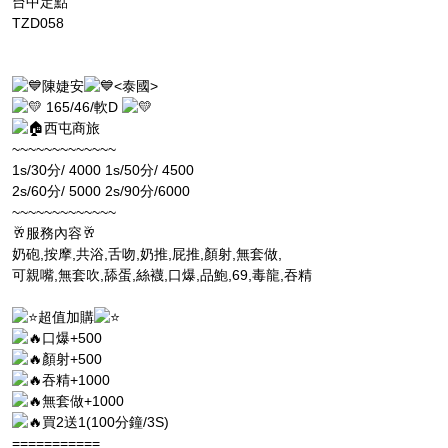
台中定點
TZD058
陳婕安
<泰國>
165/46/軟D
西屯商旅
~~~~~~~~~~~~~
1s/30分/ 4000 1s/50分/ 4500
2s/60分/ 5000 2s/90分/6000
~~~~~~~~~~~~~
🥂服務內容🥂
奶砲,按摩,共浴,舌吻,奶推,屁推,顏射,無套做,
可親嘴,無套吹,舔蛋,絲襪,口爆,品鮑,69,毒龍,吞精
超值加購
口爆+500
顏射+500
吞精+1000
無套做+1000
買2送1(100分鐘/3S)
===========