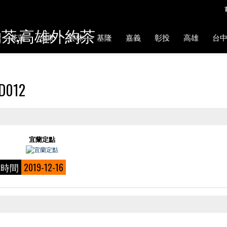
約茶,高雄外約茶
花蓮
台東
雲林
基隆
嘉義
彰投
高雄
台
D012
宜蘭定點
佈時間
2019-12-16