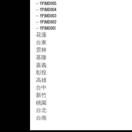
--
YPJMD005
--
YPJMD004
--
YPJMD003
--
YPJMD002
--
YPJMD001
花蓮
台東
雲林
基隆
嘉義
彰投
高雄
台中
新竹
桃園
台北
台南