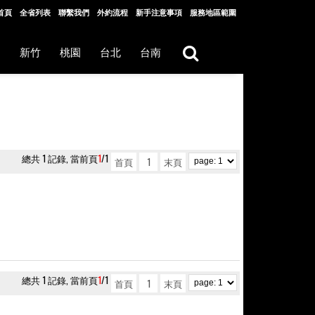
首頁
全省列表
聯繫我們
外約流程
新手注意事項
服務地區範圍
中
新竹
桃園
台北
台南
總共 1 記錄, 當前頁
1
/1
首頁
1
末頁
總共 1 記錄, 當前頁
1
/1
首頁
1
末頁