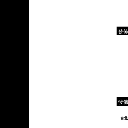
發
發
台北