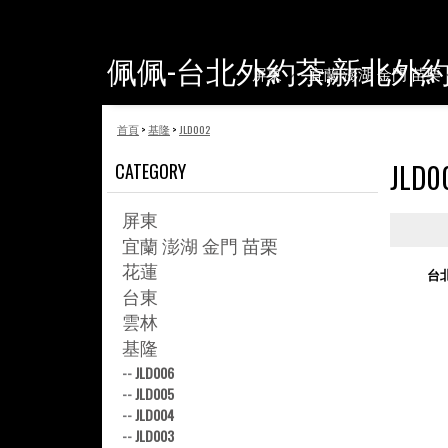
佩佩-台北外約茶,新北外
屏東
宜蘭 澎湖 金門 苗栗
首頁
>
基隆
>
JLD002
JLD0
CATEGORY
屏東
宜蘭 澎湖 金門 苗栗
花蓮
台
台東
雲林
基隆
--
JLD006
--
JLD005
--
JLD004
--
JLD003