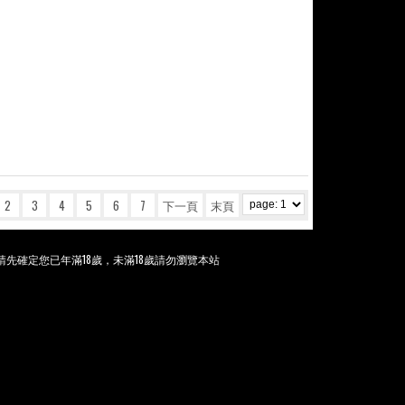
2
3
4
5
6
7
下一頁
末頁
先確定您已年滿18歲，未滿18歲請勿瀏覽本站