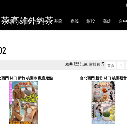
約茶,高雄外約茶
花蓮
台東
雲林
基隆
嘉義
彰投
高雄
台
02
總共 122 記錄, 當前頁
1
/7
首頁
1
北西門 林口 新竹 桃園市 觀音定點
台北西門 新竹 林口 桃園觀音