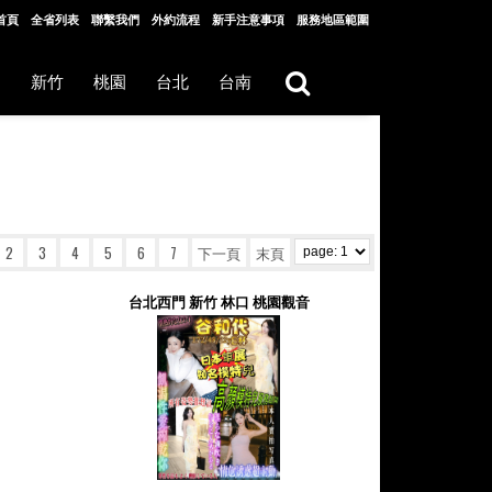
首頁
全省列表
聯繫我們
外約流程
新手注意事項
服務地區範圍
中
新竹
桃園
台北
台南
2
3
4
5
6
7
下一頁
末頁
台北西門 新竹 林口 桃園觀音