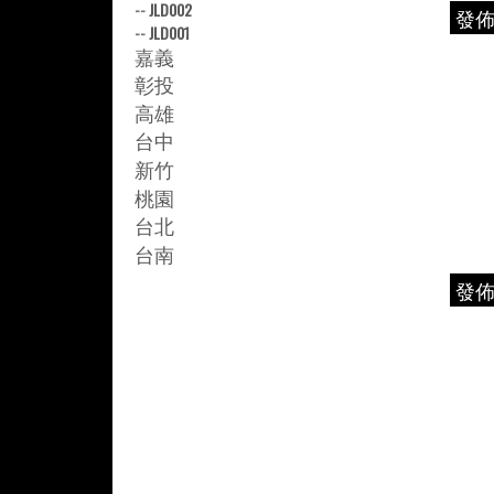
--
JLD002
發
--
JLD001
嘉義
彰投
高雄
台中
新竹
桃園
台北
台南
發