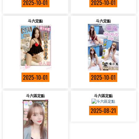
2025-10-01
2025-10-01
斗六定點
斗六定點
2025-10-01
2025-10-01
斗六區定點
斗六區定點
2025-08-21