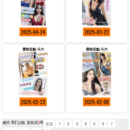
2025-04-24
2025-03-22
雲林定點 斗六
雲林定點 斗六
2025-02-23
2025-02-08
總共 152 記錄, 當前頁
1
/8
首頁
1
2
3
4
5
6
7