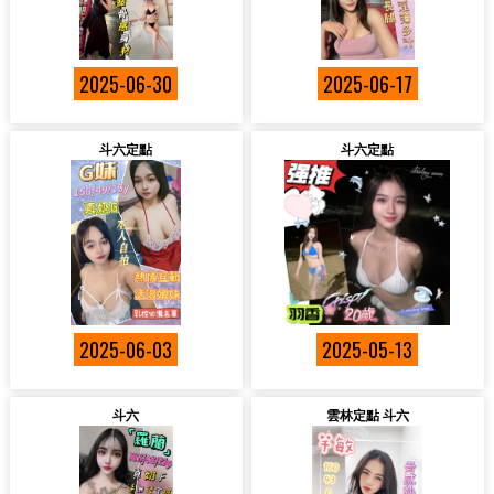
2025-06-30
2025-06-17
斗六定點
斗六定點
2025-06-03
2025-05-13
斗六
雲林定點 斗六