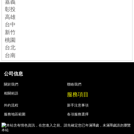
嘉義
彰投
高雄
台中
新竹
桃園
台北
台南
公司信息
關於我們
聯絡我們
服務項目
相關術語
外約流程
新手注意事項
服務地區範圍
各項服務選擇
本站含有情色資訊，在您進入之前。請先確定您已年滿18歲，未滿18歲請勿瀏覽
本站