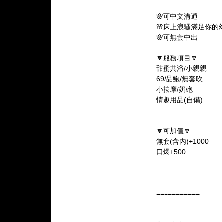
🌸可中文溝通
🌸床上浪騷滿足你的
🌸可無套中出
🔽服務項目🔽
甜蜜共浴/小親親
69/品鮑/無套吹
小按摩/奶砲
情趣用品(自備)
🔽可加值🔽
無套(含內)+1000
口爆+500
===========