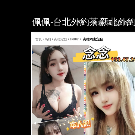
佩佩-台北外約茶,新北外
屏東
宜蘭 澎湖 金門 苗栗
首頁
>
高雄
>
高雄定點
>
GXD021
>
高雄岡山定點