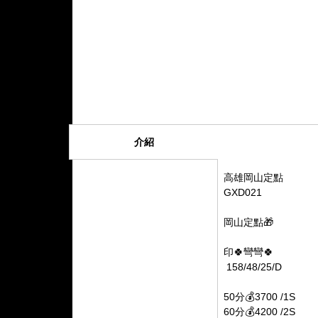
介紹
高雄岡山定點
GXD021
岡山定點🎁
印🍀彎彎🍀
158/48/25/D
50分💰3700 /1S
60分💰4200 /2S