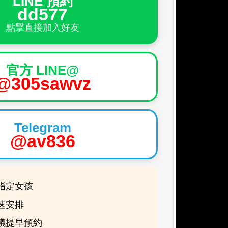
LINE 預約
dd577
點擊直接加入好友
官方 LINE@
@305sawvz
Telegram
@av836
指定女孩
速安排
議提早預約