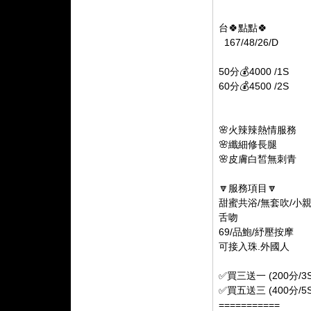
台🍀點點🍀
167/48/26/D
50分💰4000 /1S
60分💰4500 /2S
🌸火辣辣熱情服務
🌸纖細修長腿
🌸皮膚白皙無刺青
🔽服務項目🔽
甜蜜共浴/無套吹/小
舌吻
69/品鮑/紓壓按摩
可接入珠.外國人
✅買三送一 (200分/3S
✅買五送三 (400分/5S
===========