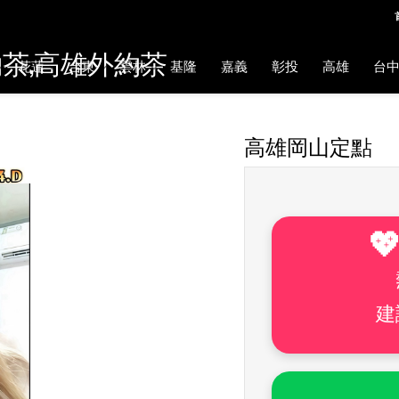
約茶,高雄外約茶
花蓮
台東
雲林
基隆
嘉義
彰投
高雄
台
高雄岡山定點

建