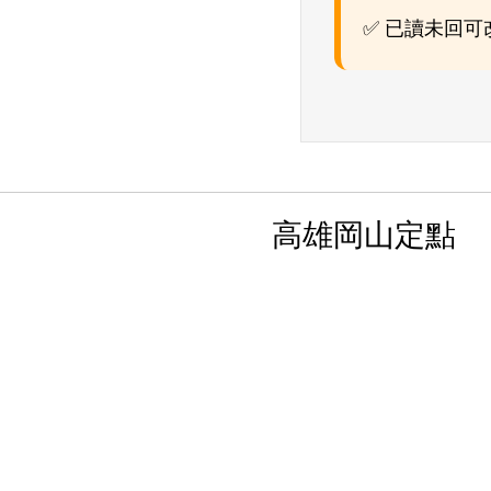
✅ 已讀未回
高雄岡山定點