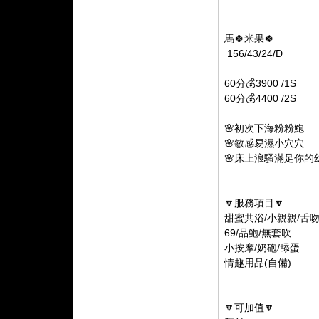
馬🍀米果🍀
156/43/24/D
60分💰3900 /1S
60分💰4400 /2S
🌸初次下海粉粉鮑
🌸敏感易濕小穴穴
🌸床上浪騷滿足你的
🔽服務項目🔽
甜蜜共浴/小親親/舌
69/品鮑/無套吹
小按摩/奶砲/舔蛋
情趣用品(自備)
🔽可加值🔽