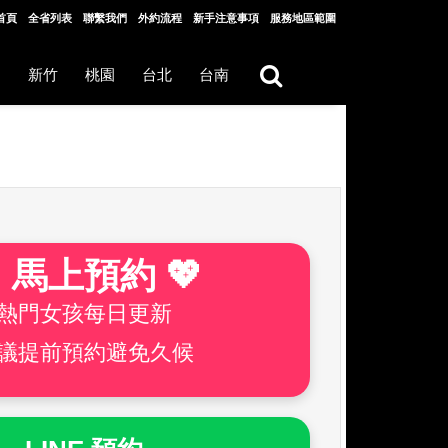
首頁
全省列表
聯繫我們
外約流程
新手注意事項
服務地區範圍
中
新竹
桃園
台北
台南
 馬上預約 💖
熱門女孩每日更新
議提前預約避免久候