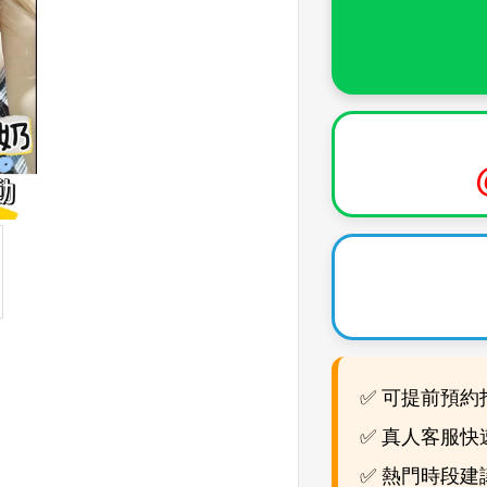
✅ 可提前預約
✅ 真人客服快
✅ 熱門時段建