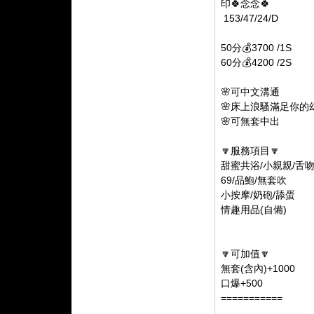
印🍀念念🍀
153/47/24/D
50分💰3700 /1S
60分💰4200 /2S
🌸可中文溝通
🌸床上浪騷滿足你的
🌸可無套中出
🔽服務項目🔽
甜蜜共浴/小親親/舌
69/品鮑/無套吹
小按摩/奶砲/舔蛋
情趣用品(自備)
🔽可加值🔽
無套(含內)+1000
口爆+500
===========