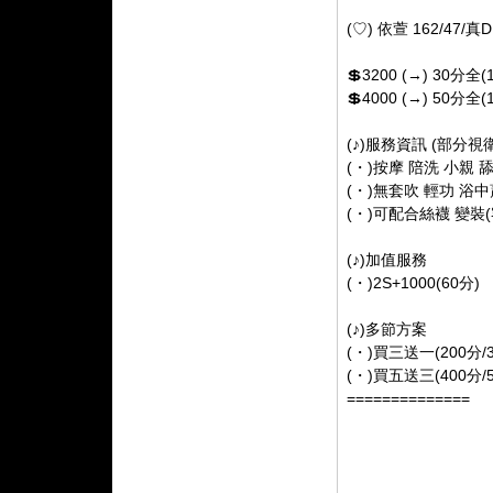
(♡) 依萱 162/47/真D
💲3200 (→) 30分全(
💲4000 (→) 50分全(
(♪)服務資訊 (部分視
(・)按摩 陪洗 小親 
(・)無套吹 輕功 浴中
(・)可配合絲襪 變裝
(♪)加值服務
(・)2S+1000(60分)
(♪)多節方案
(・)買三送一(200分/3
(・)買五送三(400分/5
==============