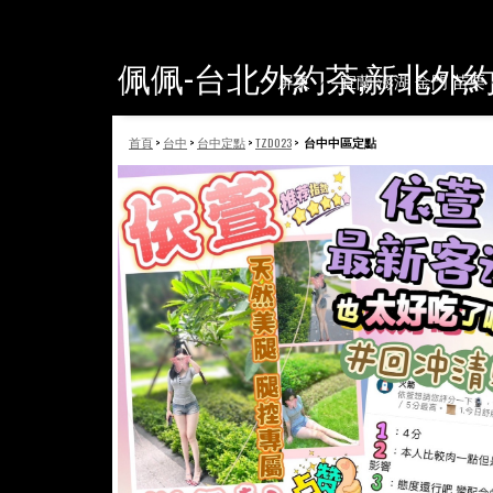
佩佩-台北外約茶,新北外
屏東
宜蘭 澎湖 金門 苗栗
首頁
>
台中
>
台中定點
>
TZD023
>
台中中區定點