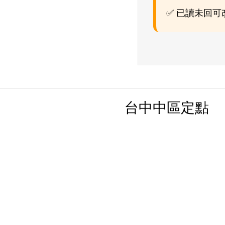
✅ 已讀未回
台中中區定點