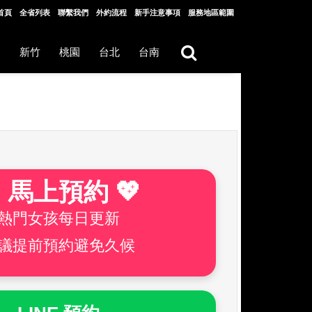
首頁
全省列表
聯繫我們
外約流程
新手注意事項
服務地區範圍
中
新竹
桃園
台北
台南
 馬上預約 💖
熱門女孩每日更新
議提前預約避免久候