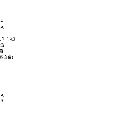
1S)
1S)
衛生而定)
舔蛋
蕭
(客自備)
S)
S)