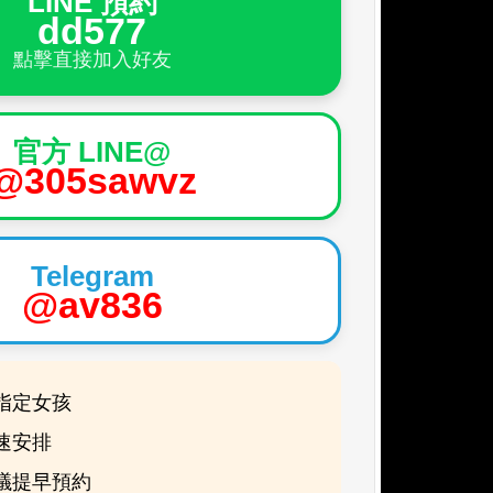
LINE 預約
dd577
點擊直接加入好友
官方 LINE@
@305sawvz
Telegram
@av836
指定女孩
速安排
議提早預約