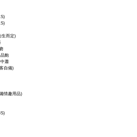
1S)
1S)
衛生而定)
浴
舌吻
 品鮑
浴中蕭
(客自備)
自備情趣用品)
S)