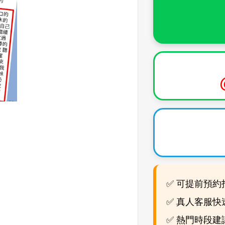
✅ 可提前預約
✅ 真人客服快
✅ 熱門時段建