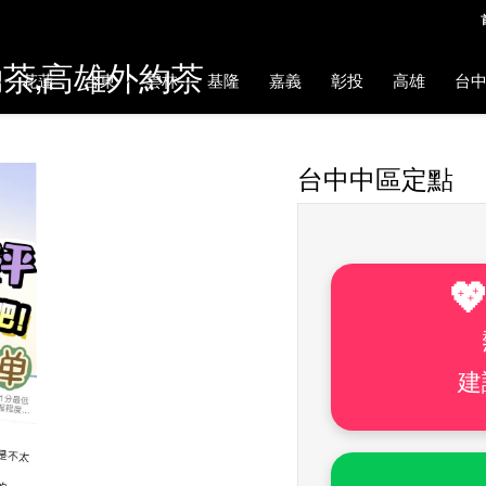
約茶,高雄外約茶
花蓮
台東
雲林
基隆
嘉義
彰投
高雄
台
台中中區定點

建