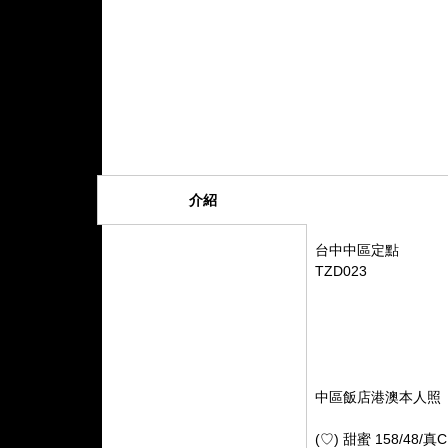
介紹
台中中區定點
TZD023
中區飯店港澳本人照
(♡) 甜蜜 158/48/真C