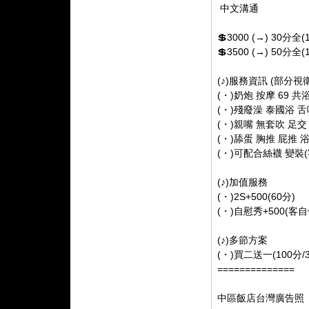
中文溝通
💲3000 (→) 30分全(
💲3500 (→) 50分全(
(♪)服務資訊 (部分視
(・)奶炮 按摩 69 共
(・)殘廢澡 泰國浴 
(・)親嘴 無套吹 足交
(・)舔蛋 胸推 屁推 
(・)可配合絲襪 變裝
(♪)加值服務
(・)2S+500(60分)
(・)自慰秀+500(客
(♪)多節方案
(・)買二送一(100分/3
==============
中區飯店台灣廣告照