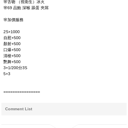
🌸舌吻 （視衛生）冰火
🌸69 品鮑 深喉 舔蛋 夾屌
🌸加價服務
2S+1000
自慰+500
顏射+500
口爆+500
清槍+500
艷舞+500
3+1/200分3S
5+3
================
Comment List