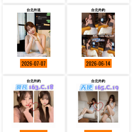
台北外送
台北外約
2026-07-07
2026-06-14
台北外約
台北外約