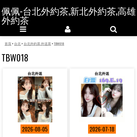
佩佩-台北外約茶,新北外約茶,高雄
外約茶
首頁
>
台北
>
台北外約茶.外送茶
>
TBW018
TBW018
台北外送
台北外送
2026-08-05
2026-07-18