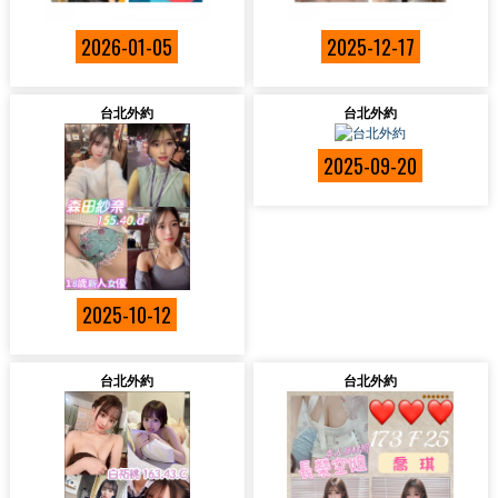
2026-01-05
2025-12-17
台北外約
台北外約
2025-09-20
2025-10-12
台北外約
台北外約