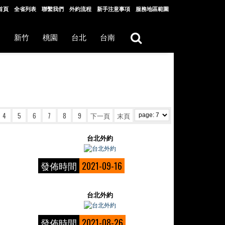
首頁
全省列表
聯繫我們
外約流程
新手注意事項
服務地區範圍
中
新竹
桃園
台北
台南
4
5
6
7
8
9
下一頁
末頁
台北外約
發佈時間
2021-09-16
台北外約
發佈時間
2021-08-26