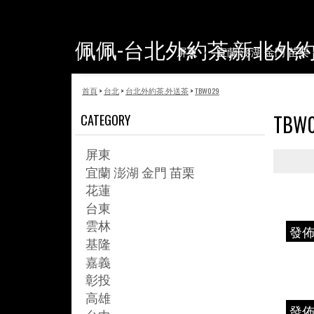
佩佩-台北外約茶,新北外
屏東
宜蘭 澎湖 金門 苗栗
首頁
>
台北
>
台北外約茶.外送茶
>
TBW029
TBW
CATEGORY
屏東
宜蘭 澎湖 金門 苗栗
花蓮
台東
雲林
發
基隆
嘉義
彰投
高雄
發