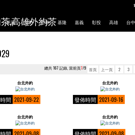
約茶,高雄外約茶
花蓮
台東
雲林
基隆
嘉義
彰投
高雄
台
029
總共 167 記錄, 當前頁
7
/9
首頁
上一頁
2
3
台北外約
台北外約
佈時間
2021-09-22
發佈時間
2021-09-16
台北外約
台北外約
佈時間
2021-09-08
發佈時間
2021-09-08